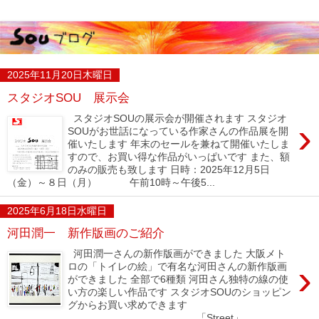
2025年11月20日木曜日
スタジオSOU 展示会
スタジオSOUの展示会が開催されます スタジオ
›
SOUがお世話になっている作家さんの作品展を開
催いたします 年末のセールを兼ねて開催いたしま
すので、お買い得な作品がいっぱいです また、額
のみの販売も致します 日時：2025年12月5日
（金）～８日（月） 午前10時～午後5...
2025年6月18日水曜日
河田潤一 新作版画のご紹介
河田潤一さんの新作版画ができました 大阪メト
›
ロの「トイレの絵」で有名な河田さんの新作版画
ができました 全部で6種類 河田さん独特の線の使
い方の楽しい作品です スタジオSOUのショッピン
グからお買い求めできます
「Street」