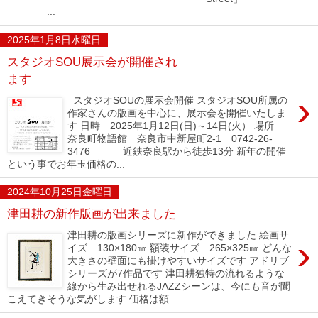
...
2025年1月8日水曜日
スタジオSOU展示会が開催され
ます
›
スタジオSOUの展示会開催 スタジオSOU所属の
作家さんの版画を中心に、展示会を開催いたしま
す 日時 2025年1月12日(日)～14日(火） 場所
奈良町物語館 奈良市中新屋町2-1 0742-26-
3476 近鉄奈良駅から徒歩13分 新年の開催
という事でお年玉価格の...
2024年10月25日金曜日
津田耕の新作版画が出来ました
津田耕の版画シリーズに新作ができました 絵画サ
›
イズ 130×180㎜ 額装サイズ 265×325㎜ どんな
大きさの壁面にも掛けやすいサイズです アドリブ
シリーズが7作品です 津田耕独特の流れるような
線から生み出せれるJAZZシーンは、今にも音が聞
こえてきそうな気がします 価格は額...